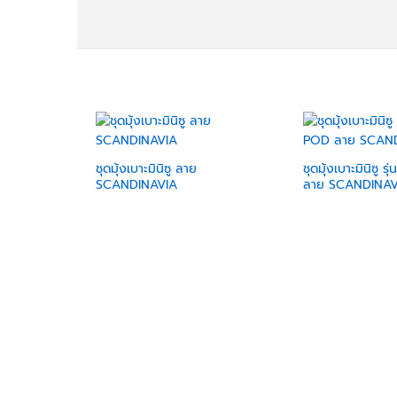
ชุดมุ้งเบาะมินิซู ลาย
ชุดมุ้งเบาะมินิซู
SCANDINAVIA
ลาย SCANDINAV