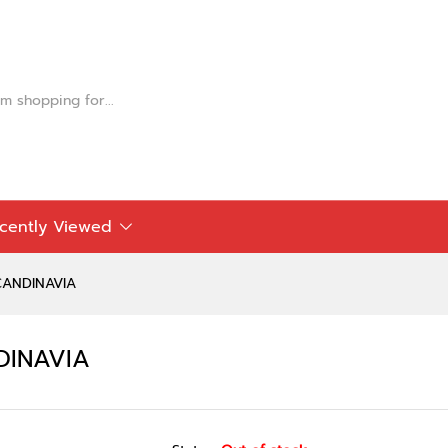
ANDINAVIA
cently Viewed
CANDINAVIA
DINAVIA