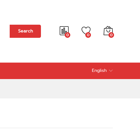
Search
0
0
0
English