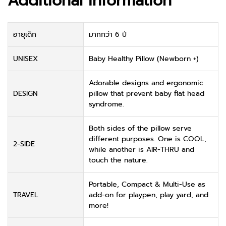
Additional information
อายุเด็ก
มากกว่า 6 ปี
UNISEX
Baby Healthy Pillow (Newborn +)
Adorable designs and ergonomic
DESIGN
pillow that prevent baby flat head
syndrome.
Both sides of the pillow serve
different purposes. One is COOL,
2-SIDE
while another is AIR-THRU and
touch the nature.
Portable, Compact & Multi-Use as
TRAVEL
add-on for playpen, play yard, and
more!