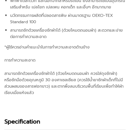
พกพาได้สะดวก และนอกจากสำหรับรถเข็น ยังสามารถใช้เป็นอุปกรณ์
เสริมสำหรับ เปลโยก เปลเพน คอกเด็ก และอื่นๆ อีกมากมาย
นวัตกรรมการผลิตที่ปลอดสารพิษ ผ่านมาตรฐาน OEKO-TEX
Standard 100
สามารถซักด้วยเครื่องซักผ้าได้ (ด้วยโหมดถนอมผ้า) สะดวกและง่าย
ต่อการทำความสะอาด
*ผู้ใช้ควรอ่านคำแนะนำในการทำความสะอาดด้านข้าง
การทำความสะอาด
สามารถซักด้วยเครื่องซักผ้าได้ (ด้วยโหมดถนอมผ้า ควรใส่ถุงซักผ้า)
หรือซักมือด้วยอุณหภูมิ 30 องศาเซลเซียส (ควรใช้น้ำยาซักผ้าเด็กที่ไม่มี
ส่วนผสมของสารฟอกขาว) และตากผึ่งลมบริเวณพื้นที่เรียบเพื่อทำให้ผ้า
เรียบเมื่อแห้งแล้ว
Specification