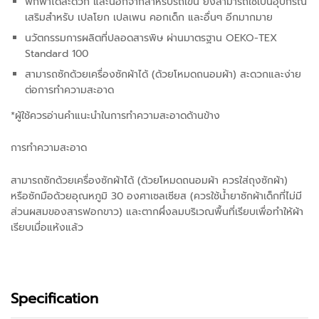
พกพาได้สะดวก และนอกจากสำหรับรถเข็น ยังสามารถใช้เป็นอุปกรณ์
เสริมสำหรับ เปลโยก เปลเพน คอกเด็ก และอื่นๆ อีกมากมาย
นวัตกรรมการผลิตที่ปลอดสารพิษ ผ่านมาตรฐาน OEKO-TEX
Standard 100
สามารถซักด้วยเครื่องซักผ้าได้ (ด้วยโหมดถนอมผ้า) สะดวกและง่าย
ต่อการทำความสะอาด
*ผู้ใช้ควรอ่านคำแนะนำในการทำความสะอาดด้านข้าง
การทำความสะอาด
สามารถซักด้วยเครื่องซักผ้าได้ (ด้วยโหมดถนอมผ้า ควรใส่ถุงซักผ้า)
หรือซักมือด้วยอุณหภูมิ 30 องศาเซลเซียส (ควรใช้น้ำยาซักผ้าเด็กที่ไม่มี
ส่วนผสมของสารฟอกขาว) และตากผึ่งลมบริเวณพื้นที่เรียบเพื่อทำให้ผ้า
เรียบเมื่อแห้งแล้ว
Specification