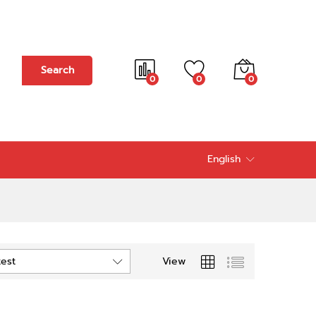
Search
0
0
0
English
View
test