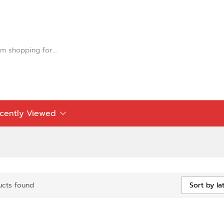
cently Viewed
ucts found
Sort by la