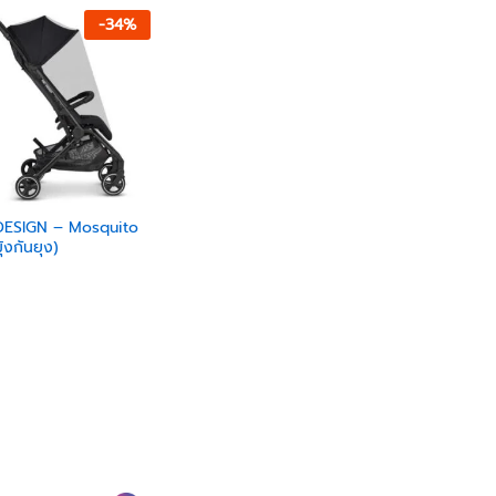
-
34
%
ESIGN – Mosquito
ุ้งกันยุง)