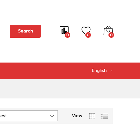
Search
0
0
0
English
View
test