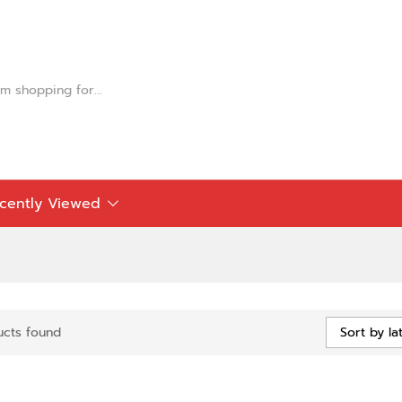
cently Viewed
ucts found
Sort by la