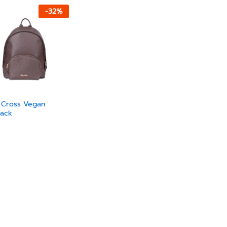
-
32
%
r Cross Vegan
ack