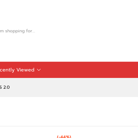
0)
cently Viewed
S 2.0
(-44%)