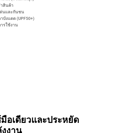
้าสินค้า
เล่นและกันชน
คาบังแดด (UPF50+)
อการใช้งาน
้มือเดียวและประหยัด
ังงาน