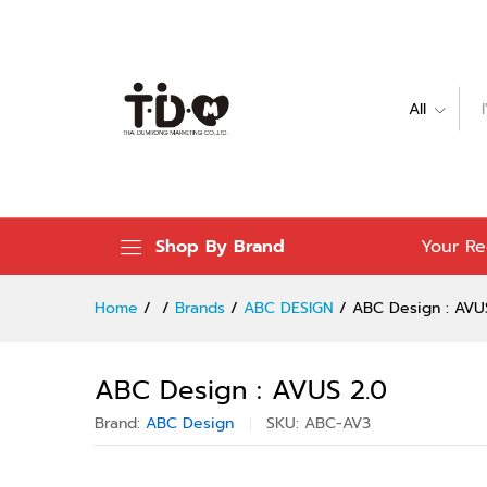
ABC Design : AVUS 2.0
Description
Specification
Reviews (
All
Shop By Brand
Your Re
Home
/
/
Brands
/
ABC DESIGN
/
ABC Design : AVU
ABC Design : AVUS 2.0
Brand:
ABC Design
SKU:
ABC-AV3