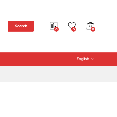
Add to cart
Search
0
0
0
English