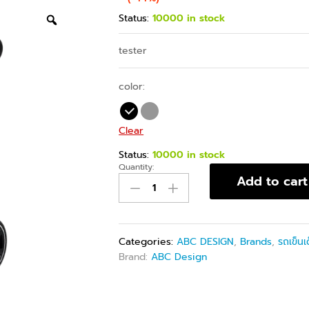
Status:
10000 in stock
tester
color:
Clear
Status:
10000 in stock
Quantity:
Add to cart
Categories:
ABC DESIGN
,
Brands
,
รถเข็นเ
Brand:
ABC Design