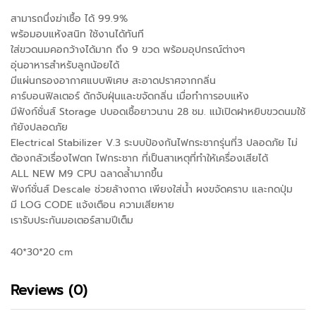
สามารถนึ่งฆ่าเชื้อ ได้ 99.9%
พร้อมอบแห้งสนิท ใช้งานได้ทันที
ใส่ขวดนมคอกว้างได้มาก ถึง 9 ขวด พร้อมอุปกรณ์ต่างๆ
อุ่นอาหารสำหรับลูกน้อยได้
มีแผ่นกรองอากาศแบบพิเศษ สะอาดปราศจากกลิ่น
คาร์บอนฟิลเตอร์ ดักจับฝุ่นและขจัดกลิ่น เมื่อทำการอบแห้ง
มีฟังก์ชั่นส์ Storage ปบอดเชื้อยาวนาน 28 ชม. แม้เปิดฝาหยิบขวดนมใช้
ก้ยังปลอดภัย
Electrical Stabilizer V.3 ระบบป้องกันไฟกระชากรุ่นที่3 ปลอดภัย ไม่
ต้องกลัวเรื่องไฟตก ไฟกระชาก ที่เป็นสาเหตุที่ทำให้เครื่องเสียได้
ALL NEW M9 CPU ฉลาดล้ำมากขึ้น
ฟังก์ชั่นส์ Descale ช่วยล้างถาด เพียงใส่น้ำ ผงขจัดคราบ และกดปุ่ม
มี LOG CODE แจ้งเตือน ความเสียหาย
เรารับประกันมอเตอร์สามปีเต็ม
40*30*20 cm
Reviews (0)