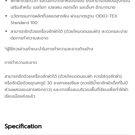
พกพาได้สะดวก และนอกจากสำหรับรถเข็น ยังสามารถใช้เป็นอุปกรณ์
เสริมสำหรับ เปลโยก เปลเพน คอกเด็ก และอื่นๆ อีกมากมาย
นวัตกรรมการผลิตที่ปลอดสารพิษ ผ่านมาตรฐาน OEKO-TEX
Standard 100
สามารถซักด้วยเครื่องซักผ้าได้ (ด้วยโหมดถนอมผ้า) สะดวกและง่าย
ต่อการทำความสะอาด
*ผู้ใช้ควรอ่านคำแนะนำในการทำความสะอาดด้านข้าง
การทำความสะอาด
สามารถซักด้วยเครื่องซักผ้าได้ (ด้วยโหมดถนอมผ้า ควรใส่ถุงซักผ้า)
หรือซักมือด้วยอุณหภูมิ 30 องศาเซลเซียส (ควรใช้น้ำยาซักผ้าเด็กที่ไม่มี
ส่วนผสมของสารฟอกขาว) และตากผึ่งลมบริเวณพื้นที่เรียบเพื่อทำให้ผ้า
เรียบเมื่อแห้งแล้ว
Specification