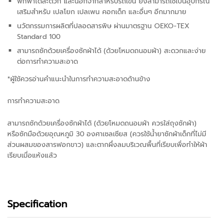
พกพาได้สะดวก และนอกจากสำหรับรถเข็น ยังสามารถใช้เป็นอุปกรณ์
เสริมสำหรับ เปลโยก เปลเพน คอกเด็ก และอื่นๆ อีกมากมาย
นวัตกรรมการผลิตที่ปลอดสารพิษ ผ่านมาตรฐาน OEKO-TEX
Standard 100
สามารถซักด้วยเครื่องซักผ้าได้ (ด้วยโหมดถนอมผ้า) สะดวกและง่าย
ต่อการทำความสะอาด
*ผู้ใช้ควรอ่านคำแนะนำในการทำความสะอาดด้านข้าง
การทำความสะอาด
สามารถซักด้วยเครื่องซักผ้าได้ (ด้วยโหมดถนอมผ้า ควรใส่ถุงซักผ้า)
หรือซักมือด้วยอุณหภูมิ 30 องศาเซลเซียส (ควรใช้น้ำยาซักผ้าเด็กที่ไม่มี
ส่วนผสมของสารฟอกขาว) และตากผึ่งลมบริเวณพื้นที่เรียบเพื่อทำให้ผ้า
เรียบเมื่อแห้งแล้ว
Specification